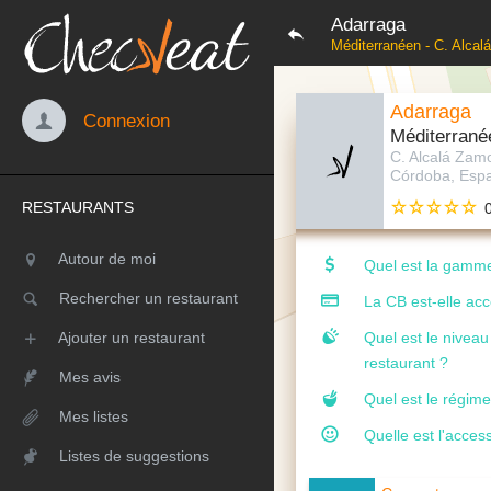
Adarraga
Méditerranéen - C. Alca
Adarraga
Connexion
Méditerrané
C. Alcalá Zam
Córdoba, Esp
RESTAURANTS
Autour de moi
Quel est la gamme
Rechercher un restaurant
La CB est-elle ac
Ajouter un restaurant
Quel est le nivea
restaurant ?
Mes avis
Quel est le régime
Mes listes
Quelle est l'access
Listes de suggestions