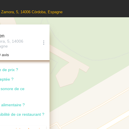
lá Zamora, 5, 14006 Córdoba, Espagne
en
ora, 5, 14006
agne
0 avis
 de prix ?
ceptée ?
u sonore de ce
 alimentaire ?
ibilité de ce restaurant ?