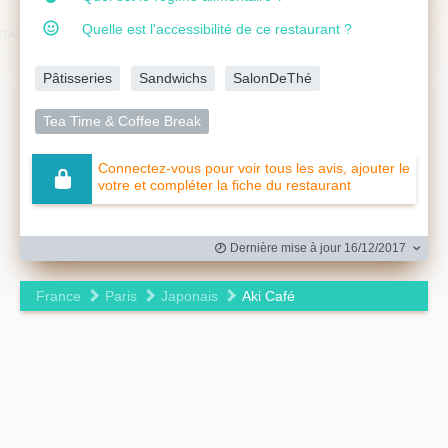
Quelle est l'accessibilité de ce restaurant ?
Pâtisseries
Sandwichs
SalonDeThé
Tea Time & Coffee Break
Connectez-vous pour voir tous les avis, ajouter le
votre et compléter la fiche du restaurant
Dernière mise à jour 16/12/2017
France
Paris
Japonais
Aki Café
Leaflet
|
©
OpenStreetMap
contributors ©
CARTO