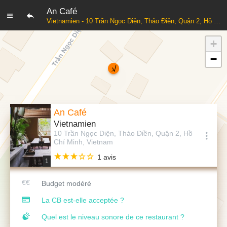
An Café
Vietnamien - 10 Trần Ngọc Diện, Thảo Điền, Quận 2, Hồ Chí Minh, Vietnam
+
−
An Café
Vietnamien
10 Trần Ngọc Diện, Thảo Điền, Quận 2, Hồ
Chí Minh, Vietnam
1 avis
1
Budget modéré
La CB est-elle acceptée ?
Quel est le niveau sonore de ce restaurant ?