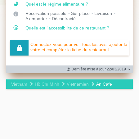
Quel est le régime alimentaire ?
Réservation possible
Sur place
Livraison
A emporter
Décontracté
Quelle est l'accessibilité de ce restaurant ?
Connectez-vous pour voir tous les avis, ajouter le
votre et compléter la fiche du restaurant
Dernière mise à jour 22/03/2019
Vietnam
Hồ Chí Minh
Vietnamien
An Café
Leaflet
|
©
OpenStreetMap
contributors ©
CARTO