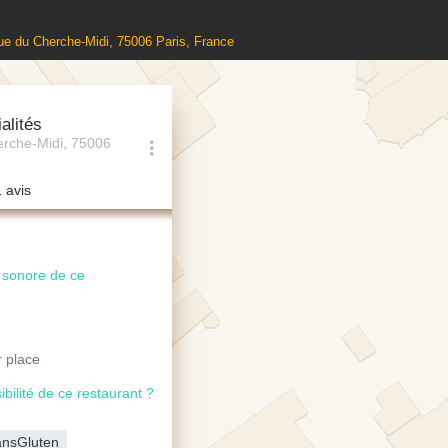
Rue du Cherche-Midi, 75006 Paris, France
alités
rche-Midi, 75006
1 avis
u sonore de ce
 place
ibilité de ce restaurant ?
nsGluten