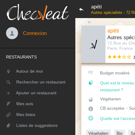
apéti
Autres spécialités - 72 
apéti
Connexion
Autres spéci
72 Rue du Che
Paris, France
RESTAURANTS
Autour de moi
Budget modéré
Rechercher un restaurant
Quel est le nivea
restaurant ?
Ajouter un restaurant
Végétarien
Mes avis
CB acceptée
Sur
Mes listes
Quelle est l'access
Listes de suggestions
Végétalien
Bio
Sa