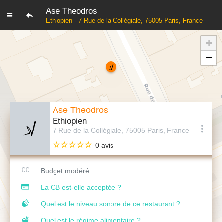
Ase Theodros
Ethiopien - 7 Rue de la Collégiale, 75005 Paris, France
+
−
Ase Theodros
Ethiopien
7 Rue de la Collégiale, 75005 Paris, France
0 avis
Budget modéré
La CB est-elle acceptée ?
Quel est le niveau sonore de ce restaurant ?
Quel est le régime alimentaire ?