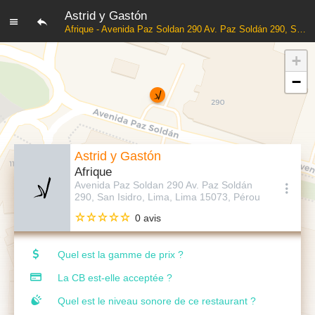
Astrid y Gastón
Afrique - Avenida Paz Soldan 290 Av. Paz Soldán 290, San Isidro, Lima, Lima 15073, Pérou
+
−
Astrid y Gastón
Afrique
Avenida Paz Soldan 290 Av. Paz Soldán
290, San Isidro, Lima, Lima 15073, Pérou
0 avis
Quel est la gamme de prix ?
La CB est-elle acceptée ?
Quel est le niveau sonore de ce restaurant ?