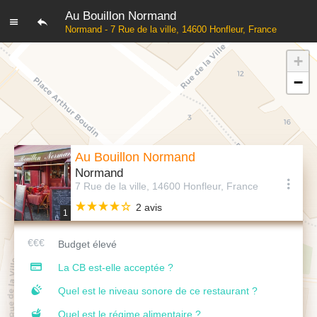
Au Bouillon Normand
Normand - 7 Rue de la ville, 14600 Honfleur, France
+
−
Au Bouillon Normand
Normand
7 Rue de la ville, 14600 Honfleur, France
2 avis
1
Budget élevé
La CB est-elle acceptée ?
Quel est le niveau sonore de ce restaurant ?
Quel est le régime alimentaire ?