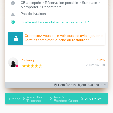
CB acceptée
Réservation possible
Sur place
A emporter
Décontracté
Pas de livraison
Quelle est l'accessibilité de ce restaurant ?
Connectez-vous pour voir tous les avis, ajouter le
votre et compléter la fiche du restaurant
Solying
4 avis
02/09/2018
Dernière mise à jour 02/09/2018
Auzeville-
Asie &
France
Aux Delices d'Asie
Tolosane
Extrême-Orient
Leaflet
|
©
OpenStreetMap
contributors ©
CARTO