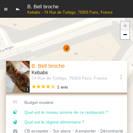
B. Bell broche
Kebabs - 74 Rue de Turbigo, 75003 Paris, France
+
−
B. Bell broche
Kebabs
74 Rue de Turbigo, 75003 Paris, France
1 avis
1
Budget modéré
Quel est le niveau sonore de ce restaurant ?
Quel est le régime alimentaire ?
CB acceptée
Sur place
A emporter
Décontracté