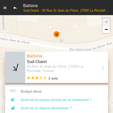
Baïtona
Sud-Ouest - 30 Rue St Jean du Pérot, 17000 La Rochelle, France
+
−
Baïtona
Sud-Ouest
30 Rue St Jean du Pérot, 17000 La
Rochelle, France
2 avis
Budget élevé
Quel est le niveau sonore de ce restaurant ?
Quel est le régime alimentaire ?