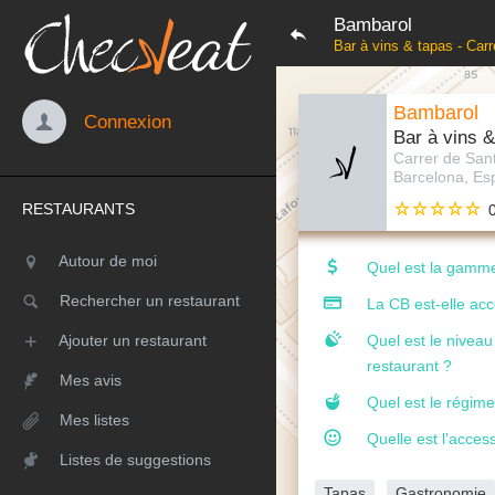
Bambarol
Bar à vins & tapas - Car
Bambarol
Connexion
Bar à vins &
Carrer de San
Barcelona, E
RESTAURANTS
Autour de moi
Quel est la gamme
Rechercher un restaurant
La CB est-elle ac
Ajouter un restaurant
Quel est le nivea
restaurant ?
Mes avis
Quel est le régime
Mes listes
Quelle est l'access
Listes de suggestions
Tapas
Gastronomie