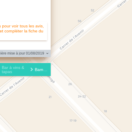
pour voir tous les avis,
 et compléter la fiche du
ère mise à jour 01/08/2019
Bar à vins &
Bambarol
tapas