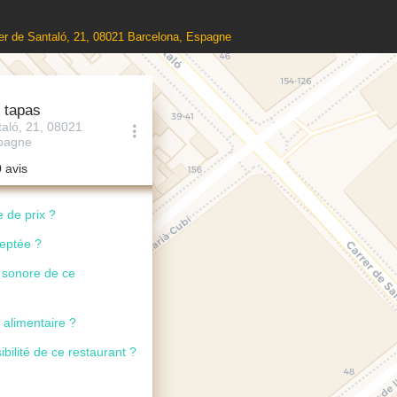
rer de Santaló, 21, 08021 Barcelona, Espagne
 tapas
taló, 21, 08021
spagne
0 avis
 de prix ?
ceptée ?
u sonore de ce
 alimentaire ?
ibilité de ce restaurant ?