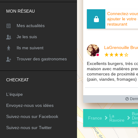
MON RÉSEAU
Connectez-vous 
ajouter le votre
restaurant
Mes actualités
Je les suis
LaGrenouille Bru
Ils me suivent
Trouver des gastronomes
Excellents burgers, très co
maison avec matières pre
commerces de proximité e
(pain, viandes, fromages)
CHECKEAT
L'équipe
Derni
Envoyez-nous vos idées
Bu
La
Suivez-nous sur Facebook
France
Di
Ravoire
am
Suivez-nous sur Twitter