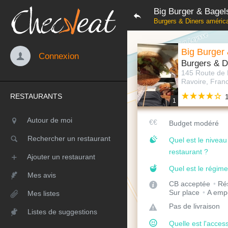
Big Burger & Bagel
Burgers & Diners américa
Big Burger
Connexion
Burgers & D
145 Route de 
Ravoire, Fran
RESTAURANTS
1
Autour de moi
Budget modéré
Rechercher un restaurant
Quel est le nivea
restaurant ?
Ajouter un restaurant
Quel est le régime
Mes avis
CB acceptée
Rés
Sur place
A emp
Mes listes
Pas de livraison
Listes de suggestions
Quelle est l'access