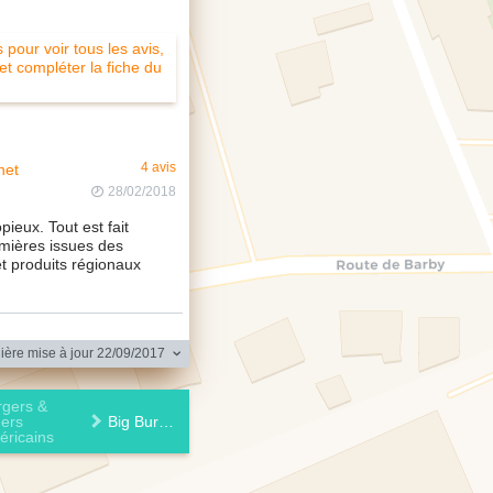
pour voir tous les avis,
 et compléter la fiche du
net
4 avis
28/02/2018
pieux. Tout est fait
mières issues des
t produits régionaux
ère mise à jour 22/09/2017
rgers &
ners
Big Burger & Bagels
éricains