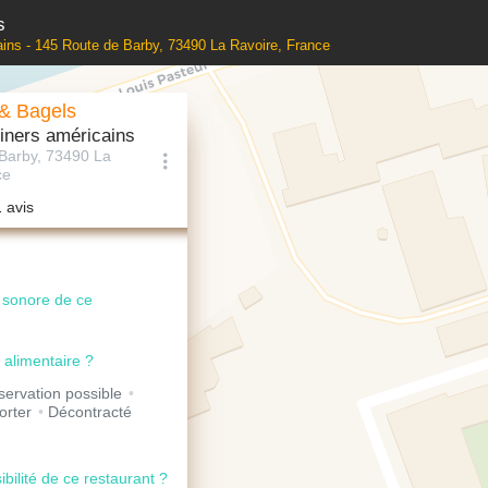
s
ins - 145 Route de Barby, 73490 La Ravoire, France
 & Bagels
iners américains
Barby, 73490 La
ce
1 avis
u sonore de ce
 alimentaire ?
ervation possible
orter
Décontracté
ibilité de ce restaurant ?