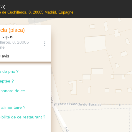
ca)
le de Cuchilleros, 8, 28005 Madrid, Espagne
cla (placa)
 tapas
lleros, 8, 28005
gne
0 avis
 de prix ?
ceptée ?
u sonore de ce
 alimentaire ?
ibilité de ce restaurant ?