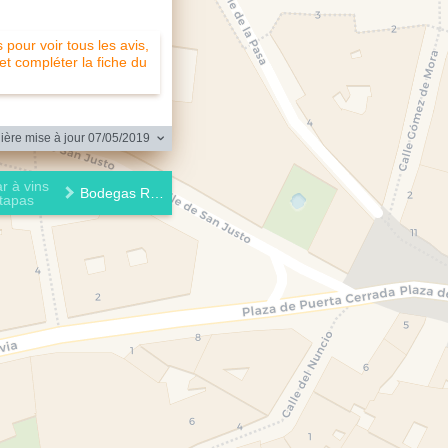
pour voir tous les avis,
 et compléter la fiche du
ère mise à jour 07/05/2019
r à vins
Bodegas Ricla (placa)
tapas