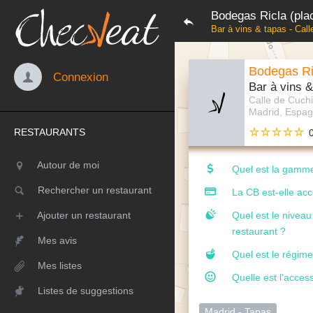
Bodegas Ricla (pla
Bar à vins & tapas - Cal
Bodegas Ri
Connexion
Bar à vins &
Calle de Cuchi
Madrid, Espa
RESTAURANTS
Autour de moi
Quel est la gamme
Rechercher un restaurant
La CB est-elle ac
Ajouter un restaurant
Quel est le nivea
restaurant ?
Mes avis
Quel est le régime
Mes listes
Quelle est l'access
Listes de suggestions
Madrid - Tapas