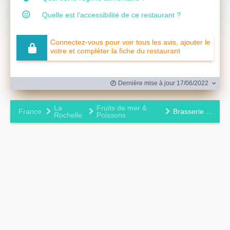
Quelle est l'accessibilité de ce restaurant ?
Connectez-vous pour voir tous les avis, ajouter le
votre et compléter la fiche du restaurant
Dernière mise à jour 17/06/2022
La
Fruits de mer &
France
Brasserie Safran
Rochelle
Poissons
Leaflet
|
©
OpenStreetMap
contributors ©
CARTO