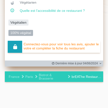
Végétarien
Quelle est l'accessibilité de ce restaurant ?
Végétalien
100% végétal
Connectez-vous pour voir tous les avis, ajouter le
votre et compléter la fiche du restaurant
Dernière mise à jour 04/06/2024
Bistrot &
France
Paris
brEAThe Restaurant
Brasserie
Leaflet
|
©
OpenStreetMap
contributors ©
CARTO