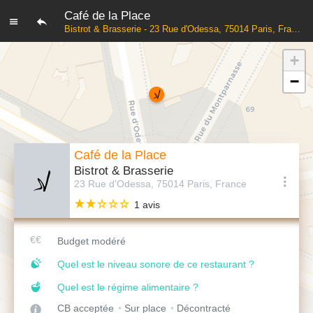
Café de la Place
Bistrot & Brasserie - 23 Rue d'Odessa, 75014 Paris, France
+
−
Café de la Place
Bistrot & Brasserie
23 Rue d'Odessa, 75014 Paris, France
1 avis
Budget modéré
Quel est le niveau sonore de ce restaurant ?
Quel est le régime alimentaire ?
CB acceptée
Sur place
Décontracté