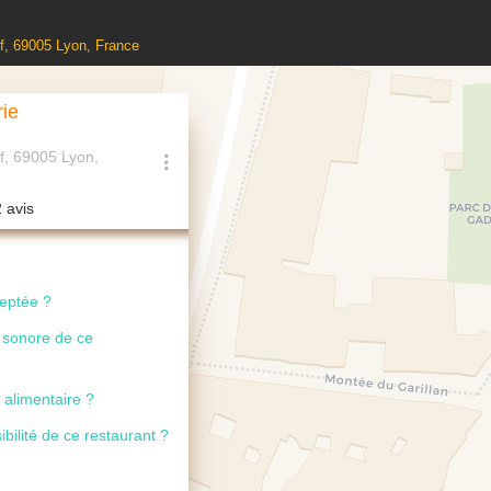
f, 69005 Lyon, France
rie
, 69005 Lyon,
2 avis
ceptée ?
u sonore de ce
 alimentaire ?
ibilité de ce restaurant ?