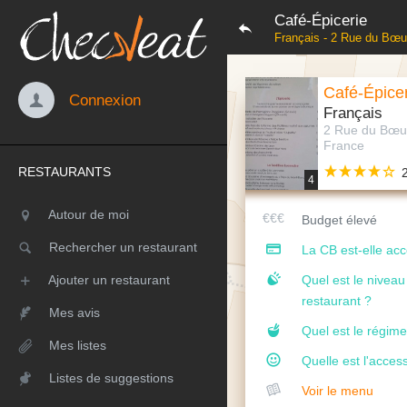
Café-Épicerie
Français - 2 Rue du Bœu
Café-Épice
Connexion
Français
2 Rue du Bœuf
France
RESTAURANTS
4
Autour de moi
Budget élevé
Rechercher un restaurant
La CB est-elle ac
Ajouter un restaurant
Quel est le nivea
restaurant ?
Mes avis
Quel est le régime
Mes listes
Quelle est l'access
Listes de suggestions
Voir le menu