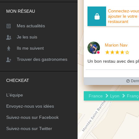
Connectez-vous 
MON RÉSEAU
ajouter le votre
restaurant
Mes actualités
Je les suis
Marion Nav
Ils me suivent
Trouver des gastronomes
Un bon restau avec des p
CHECKEAT
Derni
L'équipe
France
Lyon
Franç
Envoyez-nous vos idées
Suivez-nous sur Facebook
Suivez-nous sur Twitter