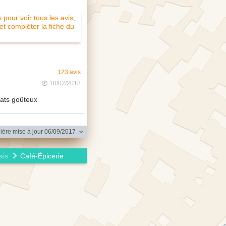
pour voir tous les avis,
 et compléter la fiche du
123 avis
10/02/2018
lats goûteux
ère mise à jour 06/09/2017
ais
Café-Épicerie