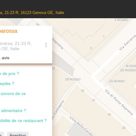
ea, 21-23 R, 16123 Genova GE, Italie
barossa
Andrea, 21-23 R,
GE, Italie
1 avis
 de prix ?
ceptée ?
u sonore de ce
 alimentaire ?
ibilité de ce restaurant ?
s
Aperitivo