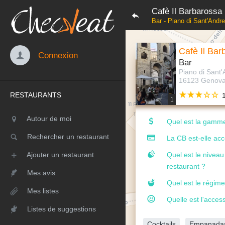
Cafè Il Barbarossa
Bar - Piano di Sant'Andr
Cafè Il Bar
Connexion
Bar
Piano di Sant'
16123 Genova 
RESTAURANTS
1
Autour de moi
Quel est la gamme
Rechercher un restaurant
La CB est-elle ac
Ajouter un restaurant
Quel est le nivea
restaurant ?
Mes avis
Quel est le régime
Mes listes
Quelle est l'access
Listes de suggestions
Cocktails
Empanada