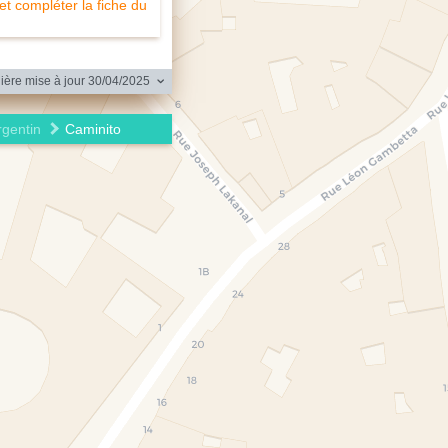
 et compléter la fiche du
ère mise à jour 30/04/2025
rgentin
Caminito