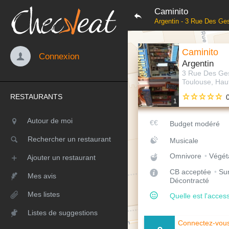
Caminito
Argentin - 3 Rue Des Ge
Caminito
Connexion
Argentin
3 Rue Des Ge
Toulouse, Hau
RESTAURANTS
1
Autour de moi
Budget modéré
Rechercher un restaurant
Musicale
Omnivore
Végét
Ajouter un restaurant
CB acceptée
Sur
Mes avis
Décontracté
Mes listes
Quelle est l'access
Listes de suggestions
Connectez-vous 