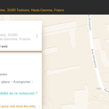
stes, 31000 Toulouse, Haute-Garonne, France
stes, 31000
te-Garonne, France
0 avis
arien
 place
A emporter
ibilité de ce restaurant ?
pour voir tous les avis,