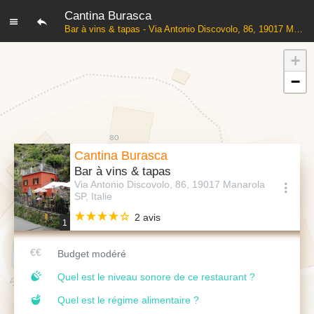
Cantina Burasca
Bar à vins & tapas - Via Antonio Discovolo, 86, 19017 Manarola SP, Italie
+
−
Cantina Burasca
Bar à vins & tapas
Via Antonio Discovolo, 86, 19017 Manarola
SP, Italie
2 avis
1
Budget modéré
Quel est le niveau sonore de ce restaurant ?
Quel est le régime alimentaire ?