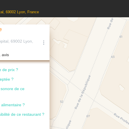
pital, 69002 Lyon, France
e
ôpital, 69002 Lyon,
1 avis
 de prix ?
ceptée ?
u sonore de ce
 alimentaire ?
ibilité de ce restaurant ?