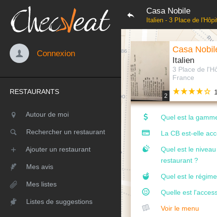
Casa Nobile
Italien - 3 Place de l'Hô
Casa Nobil
Connexion
Italien
3 Place de l'H
France
RESTAURANTS
2
Autour de moi
Quel est la gamme
Rechercher un restaurant
La CB est-elle ac
Ajouter un restaurant
Quel est le nivea
restaurant ?
Mes avis
Quel est le régime
Mes listes
Quelle est l'access
Listes de suggestions
Voir le menu