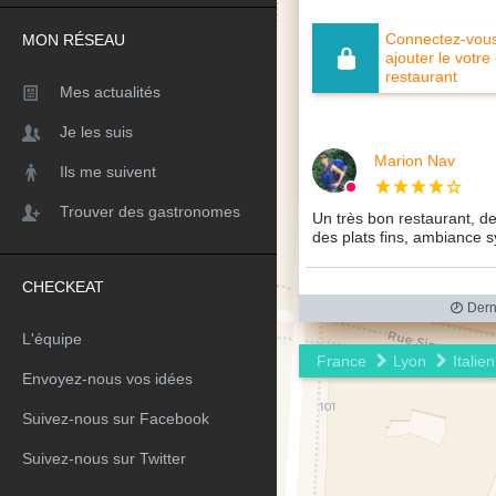
Connectez-vous 
MON RÉSEAU
ajouter le votre
restaurant
Mes actualités
Je les suis
Marion Nav
Ils me suivent
Trouver des gastronomes
Un très bon restaurant, de
des plats fins, ambiance 
CHECKEAT
Derni
L'équipe
France
Lyon
Italien
Envoyez-nous vos idées
Suivez-nous sur Facebook
Suivez-nous sur Twitter