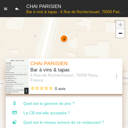
CHAI PARISIEN
Bar à vins & tapas - 6 Rue de Rochechouart, 75009 Paris, France
+
−
CHAI PARISIEN
Bar à vins & tapas
6 Rue de Rochechouart, 75009 Paris,
France
0 avis
1
Quel est la gamme de prix ?
La CB est-elle acceptée ?
Quel est le niveau sonore de ce restaurant ?