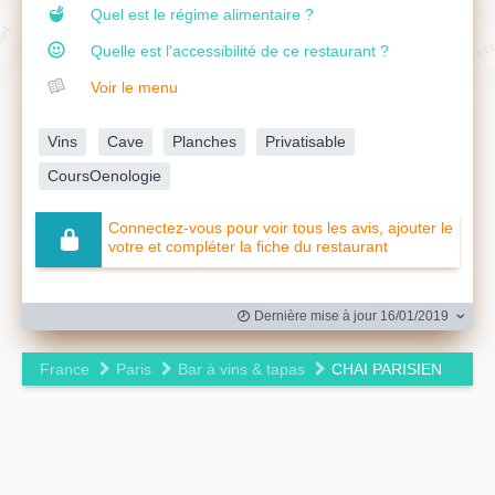
Quel est le régime alimentaire ?
Quelle est l'accessibilité de ce restaurant ?
Voir le menu
Vins
Cave
Planches
Privatisable
CoursOenologie
Connectez-vous pour voir tous les avis, ajouter le
votre et compléter la fiche du restaurant
Dernière mise à jour 16/01/2019
France
Paris
Bar à vins & tapas
CHAI PARISIEN
Leaflet
|
©
OpenStreetMap
contributors ©
CARTO