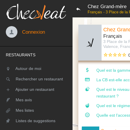
Chez Grand-mère
Français - 3 Place de la
Chez Gran
Connexion
Français
3 Place de la 
Valence, Fran
RESTAURANTS
Autour de moi
Quel est la gamme
Rechercher un restaurant
La CB est-elle ac
Ajouter un restaurant
Quel est le nivea
restaurant ?
Mes avis
Quel est le régime
Mes listes
Quelle est l'access
Listes de suggestions