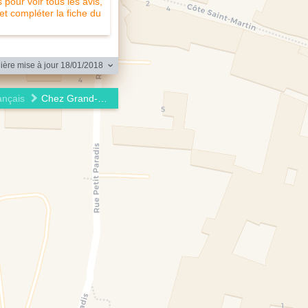
pour voir tous les avis,
 et compléter la fiche du
ère mise à jour 18/01/2018
ançais
Chez Grand-mère