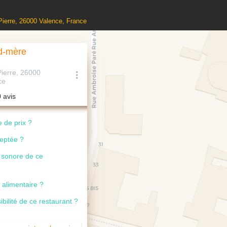
 Pierre, 26000 Valence, France
d-mère
Pierre, 26000
ce
0 avis
 de prix ?
ceptée ?
u sonore de ce
 alimentaire ?
ibilité de ce restaurant ?