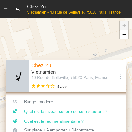
Chez Yu
Vietnamien - 40 Rue de Belleville, 75020 Paris, France
+
−
Chez Yu
Vietnamien
40 Rue de Belleville, 75020 Paris, France
3 avis
Budget modéré
Quel est le niveau sonore de ce restaurant ?
Quel est le régime alimentaire ?
Sur place
A emporter
Décontracté