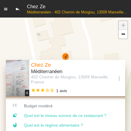
Chez Ze
Méditerranéen - 402 Chemin de Morgiou, 13009 Marseille, France
+
−
Chez Ze
Méditerranéen
402 Chemin de Morgiou, 13009 Marseille,
France
1 avis
4
Budget modéré
Quel est le niveau sonore de ce restaurant ?
Quel est le régime alimentaire ?