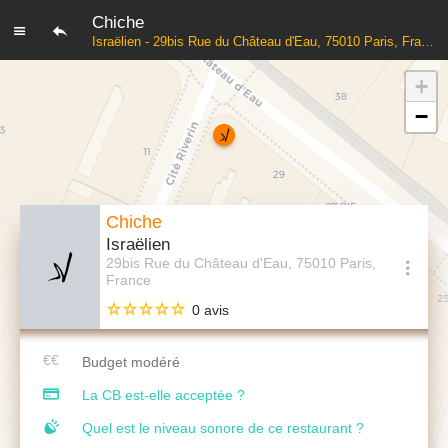
Chiche
Israëlien - 29bis Rue du Château d'Eau, 75010 Paris, France
+
−
Chiche
Israëlien
29bis Rue du Château d'Eau, 75010 Paris,
France
0 avis
Budget modéré
La CB est-elle acceptée ?
Quel est le niveau sonore de ce restaurant ?