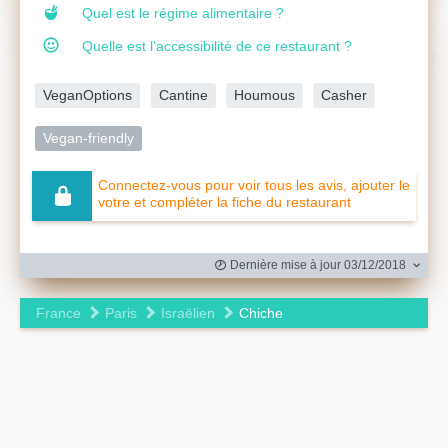
Quel est le régime alimentaire ?
Quelle est l'accessibilité de ce restaurant ?
VeganOptions
Cantine
Houmous
Casher
Vegan-friendly
Connectez-vous pour voir tous les avis, ajouter le
votre et compléter la fiche du restaurant
Dernière mise à jour 03/12/2018
France
Paris
Israëlien
Chiche
Leaflet
|
©
OpenStreetMap
contributors ©
CARTO