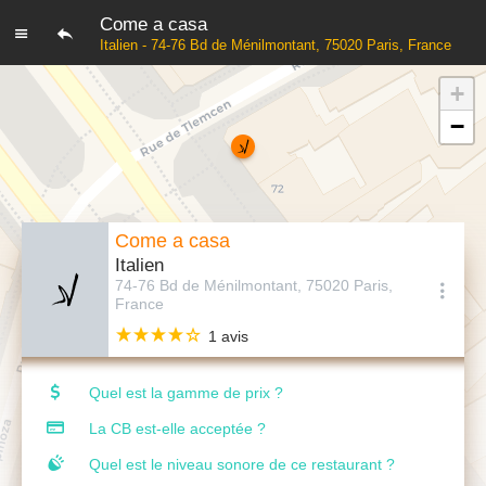
Come a casa
Italien - 74-76 Bd de Ménilmontant, 75020 Paris, France
+
−
Come a casa
Italien
74-76 Bd de Ménilmontant, 75020 Paris,
France
1 avis
Quel est la gamme de prix ?
La CB est-elle acceptée ?
Quel est le niveau sonore de ce restaurant ?