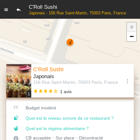
C'Roll Sushi
Japonais - 156 Rue Saint-Martin, 75003 Paris, France
+
−
C'Roll Sushi
Japonais
156 Rue Saint-Martin, 75003 Paris, France
1 avis
1
Budget modéré
Quel est le niveau sonore de ce restaurant ?
Quel est le régime alimentaire ?
CB acceptée
Sur place
Décontracté