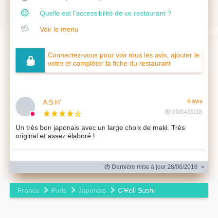
Quelle est l'accessibilité de ce restaurant ?
Voir le menu
Connectez-vous pour voir tous les avis, ajouter le
votre et compléter la fiche du restaurant
A S H'
4 avis
09/04/2018
Un très bon japonais avec un large choix de maki. Très
original et assez élaboré !
Dernière mise à jour 28/06/2018
France
Paris
Japonais
C'Roll Sushi
Leaflet
|
©
OpenStreetMap
contributors ©
CARTO