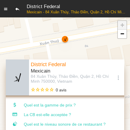
District Federal
Mexicain - 84 Xuân Thủy, Thảo Điền, Quận 2, Hồ Chí Minh 750000, Vietnam
+
−
District Federal
Mexicain
84 Xuân Thủy, Thảo Điền, Quận 2, Hồ Chí
Minh 750000, Vietnam
0 avis
Quel est la gamme de prix ?
La CB est-elle acceptée ?
Quel est le niveau sonore de ce restaurant ?