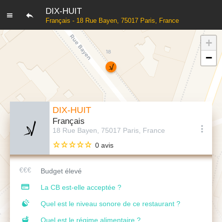
DIX-HUIT
Français - 18 Rue Bayen, 75017 Paris, France
+
−
DIX-HUIT
Français
18 Rue Bayen, 75017 Paris, France
0 avis
Budget élevé
La CB est-elle acceptée ?
Quel est le niveau sonore de ce restaurant ?
Quel est le régime alimentaire ?