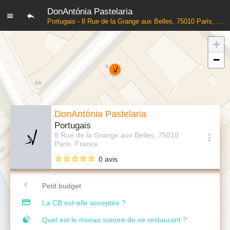
DonAntónia Pastelaria
Portugais - 8 Rue de la Grange aux Belles, 75010 Paris, France
+
−
DonAntónia Pastelaria
Portugais
8 Rue de la Grange aux Belles, 75010
Paris, France
0 avis
Petit budget
La CB est-elle acceptée ?
Quel est le niveau sonore de ce restaurant ?