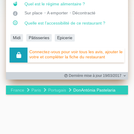
Quel est le régime alimentaire ?
Sur place
A emporter
Décontracté
Quelle est l'accessibilité de ce restaurant ?
Midi
Pâtisseries
Epicerie
Connectez-vous pour voir tous les avis, ajouter le
votre et compléter la fiche du restaurant
Dernière mise à jour 19/03/2017
France
Paris
Portugais
DonAntónia Pastelaria
Leaflet
|
©
OpenStreetMap
contributors ©
CARTO