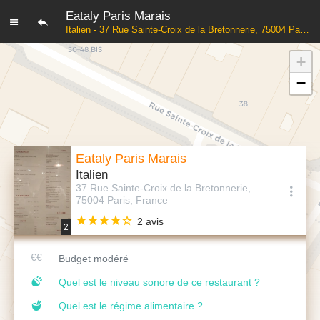
Eataly Paris Marais
Italien - 37 Rue Sainte-Croix de la Bretonnerie, 75004 Paris, France
+
−
Eataly Paris Marais
Italien
37 Rue Sainte-Croix de la Bretonnerie,
75004 Paris, France
2 avis
2
Budget modéré
Quel est le niveau sonore de ce restaurant ?
Quel est le régime alimentaire ?