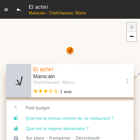
El achiri
Marocain - Chefchaouen, Maroc
+
−
El achiri
Marocain
Chefchaouen, Maroc
1 avis
Petit budget
Quel est le niveau sonore de ce restaurant ?
Quel est le régime alimentaire ?
Sur place
A emporter
Décontracté