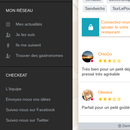
Sandwichs
SurLePo
MON RÉSEAU
Connectez-vous 
Mes actualités
ajouter le votre
restaurant
Je les suis
Ils me suivent
ChloGo
Trouver des gastronomes
Très bien pour un petit dé
pressé très agréable
CHECKEAT
L'équipe
Olimbot
Envoyez-nous vos idées
Parfait pour un petit goûté
Suivez-nous sur Facebook
Suivez-nous sur Twitter
Derni