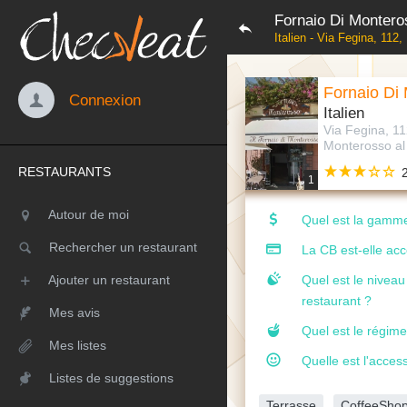
Fornaio Di Montero
Italien - Via Fegina, 112
Fornaio Di
Connexion
Italien
Via Fegina, 1
Monterosso al 
RESTAURANTS
1
Autour de moi
Quel est la gamme
Rechercher un restaurant
La CB est-elle ac
Ajouter un restaurant
Quel est le nivea
restaurant ?
Mes avis
Quel est le régime
Mes listes
Quelle est l'access
Listes de suggestions
Terrasse
CoffeeSho