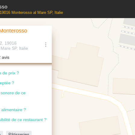
sso
, 19016 Monterosso al Mare SP, Italie
 Monterosso
12, 19016
Mare SP, Italie
2 avis
 de prix ?
ceptée ?
u sonore de ce
 alimentaire ?
ibilité de ce restaurant ?
p
Pâtisseries