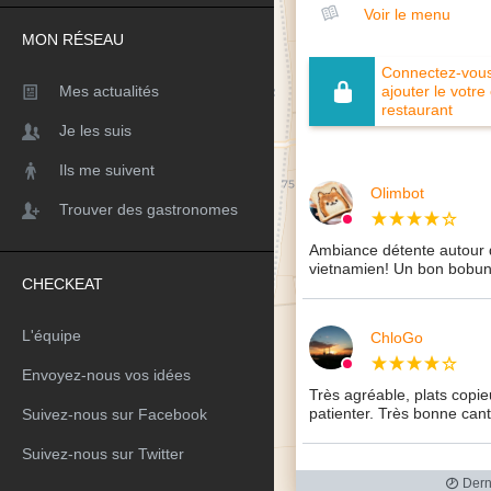
Voir le menu
MON RÉSEAU
Connectez-vous 
Mes actualités
ajouter le votre
restaurant
Je les suis
Ils me suivent
Olimbot
Trouver des gastronomes
Ambiance détente autour d
vietnamien! Un bon bobun
CHECKEAT
L'équipe
ChloGo
Envoyez-nous vos idées
Très agréable, plats copie
patienter. Très bonne cant
Suivez-nous sur Facebook
Suivez-nous sur Twitter
Derni