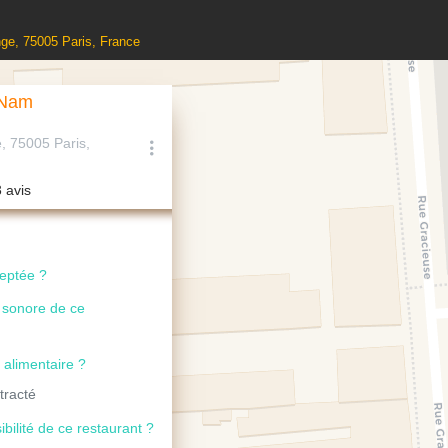
ge, 75005 Paris, France
 Nam
 75005 Paris,
3 avis
ceptée ?
u sonore de ce
 alimentaire ?
tracté
ibilité de ce restaurant ?