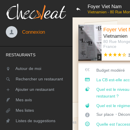
Foyer Viet Nam
Vietnamien - 80 Rue Mon
Foyer Viet
Connexion
Vietnamien
80 Rue Monge,
France
RESTAURANTS
3
Autour de moi
Budget modéré
Rechercher un restaurant
La CB est-elle ac
Ajouter un restaurant
Quel est le nivea
restaurant ?
Mes avis
Quel est le régime
Mes listes
Sur place
Décon
Listes de suggestions
Quelle est l'access