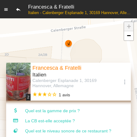
Francesca & Fratelli
Italien - Calenberger Esplanade 1, 30169 Hannover, Allemagne
+
−
Francesca & Fratelli
Italien
Calenberger Esplanade 1, 30169
Hannover, Allemagne
1 avis
2
Quel est la gamme de prix ?
La CB est-elle acceptée ?
Quel est le niveau sonore de ce restaurant ?