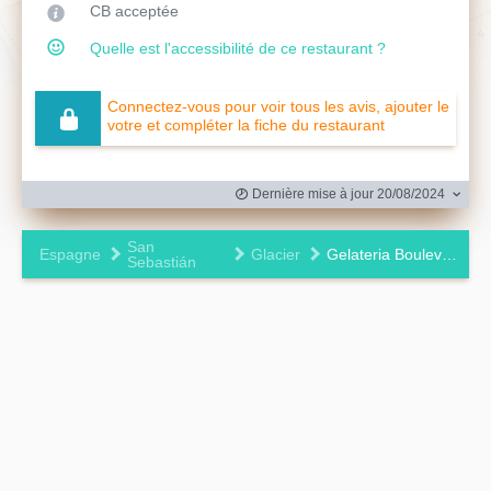
CB acceptée
Quelle est l'accessibilité de ce restaurant ?
Connectez-vous pour voir tous les avis, ajouter le
votre et compléter la fiche du restaurant
Dernière mise à jour 20/08/2024
San
Espagne
Glacier
Gelateria Boulevard
Sebastián
Leaflet
|
©
OpenStreetMap
contributors ©
CARTO