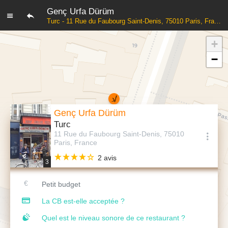
Genç Urfa Dürüm
Turc - 11 Rue du Faubourg Saint-Denis, 75010 Paris, France
+
−
Genç Urfa Dürüm
Turc
11 Rue du Faubourg Saint-Denis, 75010
Paris, France
2 avis
3
Petit budget
La CB est-elle acceptée ?
Quel est le niveau sonore de ce restaurant ?