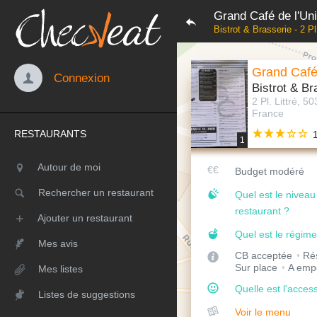
Grand Café de l'Un
Bistrot & Brasserie - 2 P
Grand Café
Connexion
Bistrot & Br
2 Pl. Littré, 
France
RESTAURANTS
1
Autour de moi
Budget modéré
Rechercher un restaurant
Quel est le nivea
restaurant ?
Ajouter un restaurant
Quel est le régime
Mes avis
CB acceptée
Rés
Sur place
A emp
Mes listes
Quelle est l'access
Listes de suggestions
Voir le menu