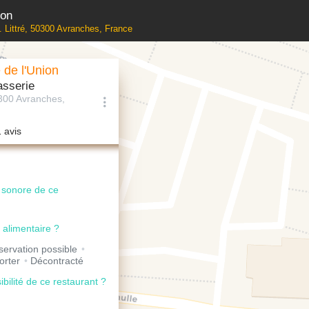
ion
l. Littré, 50300 Avranches, France
 de l'Union
asserie
50300 Avranches,
1 avis
u sonore de ce
 alimentaire ?
ervation possible
orter
Décontracté
ibilité de ce restaurant ?