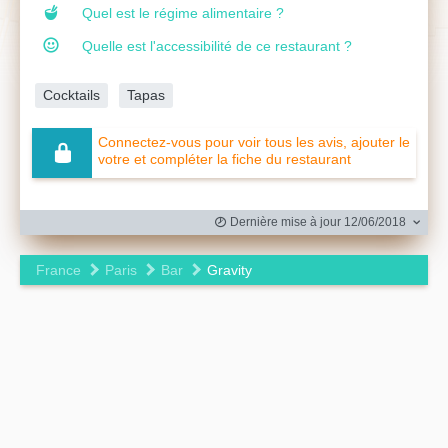
Quel est le régime alimentaire ?
Quelle est l'accessibilité de ce restaurant ?
Cocktails
Tapas
Connectez-vous pour voir tous les avis, ajouter le
votre et compléter la fiche du restaurant
Dernière mise à jour 12/06/2018
France
Paris
Bar
Gravity
Leaflet
|
©
OpenStreetMap
contributors ©
CARTO