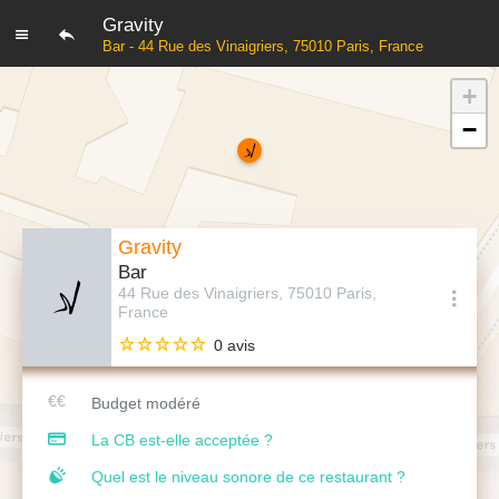
Gravity
Bar - 44 Rue des Vinaigriers, 75010 Paris, France
+
−
Gravity
Bar
44 Rue des Vinaigriers, 75010 Paris,
France
0 avis
Budget modéré
La CB est-elle acceptée ?
Quel est le niveau sonore de ce restaurant ?