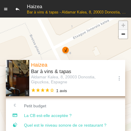
Haizea
Bar à vins & tapas - Aldamar Kalea, 8, 20003 Donostia, Gipuzkoa, Espagne
+
−
Haizea
Bar à vins & tapas
Aldamar Kalea, 8, 20003 Donostia,
Gipuzkoa, Espagne
1 avis
1
Petit budget
La CB est-elle acceptée ?
Quel est le niveau sonore de ce restaurant ?