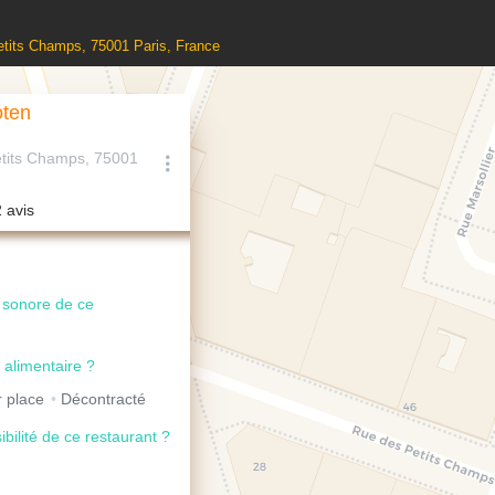
etits Champs, 75001 Paris, France
oten
tits Champs, 75001
2 avis
u sonore de ce
 alimentaire ?
 place
Décontracté
ibilité de ce restaurant ?