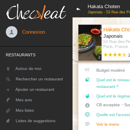
Hakata Choten
Japonais - 53 Rue des P
Hakata Ch
Connexion
Japonais
53 Rue des Pe
Paris, France
RESTAURANTS
2
Autour de moi
Budget modéré
Rechercher un restaurant
Quel est le nivea
restaurant ?
Ajouter un restaurant
Quel est le régime
Mes avis
CB acceptée
Sur
Mes listes
Quelle est l'access
Listes de suggestions
Voir le menu