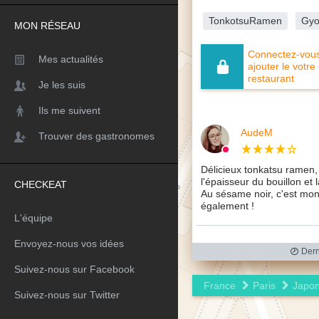
TonkotsuRamen
Gyo
MON RÉSEAU
Connectez-vous 
Mes actualités
ajouter le votre
restaurant
Je les suis
Ils me suivent
AudeM
Trouver des gastronomes
Délicieux tonkatsu ramen, 
l'épaisseur du bouillon et 
CHECKEAT
Au sésame noir, c'est mon
également !
L'équipe
Envoyez-nous vos idées
Dern
Suivez-nous sur Facebook
France
Paris
Japon
Suivez-nous sur Twitter