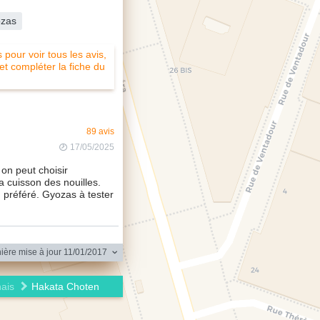
zas
pour voir tous les avis,
 et compléter la fiche du
89 avis
17/05/2025
on peut choisir
la cuisson des nouilles.
 préféré. Gyozas à tester
ière mise à jour 11/01/2017
ais
Hakata Choten