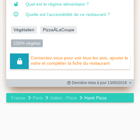
Quel est le régime alimentaire ?
Quelle est l'accessibilité de ce restaurant ?
Végétalien
PizzaÀLaCoupe
100% végétal
Connectez-vous pour voir tous les avis, ajouter le
votre et compléter la fiche du restaurant
Dernière mise à jour 13/05/2018
France
Paris
Italien - Pizza
Hank Pizza
Leaflet
|
©
OpenStreetMap
contributors ©
CARTO