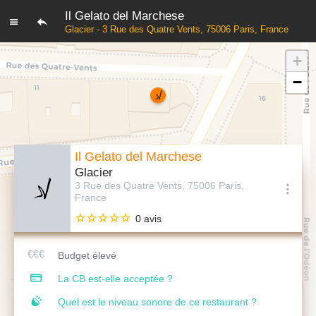
Il Gelato del Marchese
Glacier - 3 Rue des Quatre Vents, 75006 Paris, France
+
−
Il Gelato del Marchese
Glacier
3 Rue des Quatre Vents, 75006 Paris,
France
0 avis
Budget élevé
La CB est-elle acceptée ?
Quel est le niveau sonore de ce restaurant ?