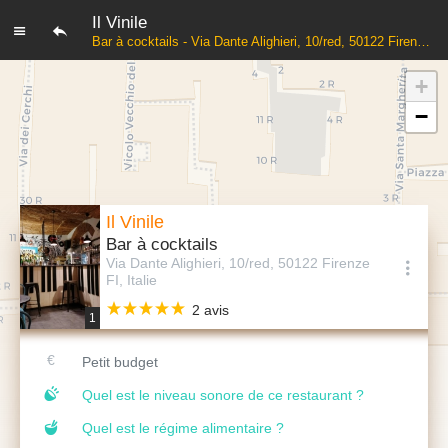
Il Vinile
Bar à cocktails - Via Dante Alighieri, 10/red, 50122 Firenze FI, Italie
+
−
Il Vinile
Bar à cocktails
Via Dante Alighieri, 10/red, 50122 Firenze
FI, Italie
2 avis
1
Petit budget
Quel est le niveau sonore de ce restaurant ?
Quel est le régime alimentaire ?