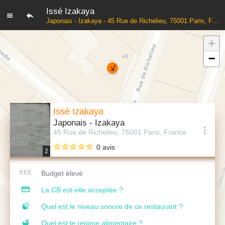
Issé Izakaya
Japonais - Izakaya - 45 Rue de Richelieu, 75001 Paris, France
+
−
Issé Izakaya
Japonais - Izakaya
45 Rue de Richelieu, 75001 Paris, France
0 avis
2
Budget élevé
La CB est-elle acceptée ?
Quel est le niveau sonore de ce restaurant ?
Quel est le régime alimentaire ?