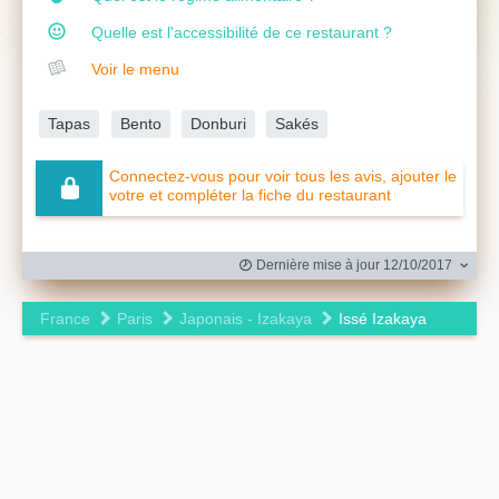
Quelle est l'accessibilité de ce restaurant ?
Voir le menu
Tapas
Bento
Donburi
Sakés
Connectez-vous pour voir tous les avis, ajouter le
votre et compléter la fiche du restaurant
Dernière mise à jour 12/10/2017
France
Paris
Japonais - Izakaya
Issé Izakaya
Leaflet
|
©
OpenStreetMap
contributors ©
CARTO