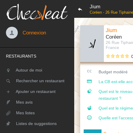
Jium
Coréen - 26 Rue Tiphaine
Jium
Connexion
Coréen
26 Rue Tiphai
France
RESTAURANTS
Autour de moi
Budget modéré
Rechercher un restaurant
La CB est-elle ac
Ajouter un restaurant
Quel est le nivea
restaurant ?
Mes avis
Quel est le régime
Mes listes
Quelle est l'access
Listes de suggestions