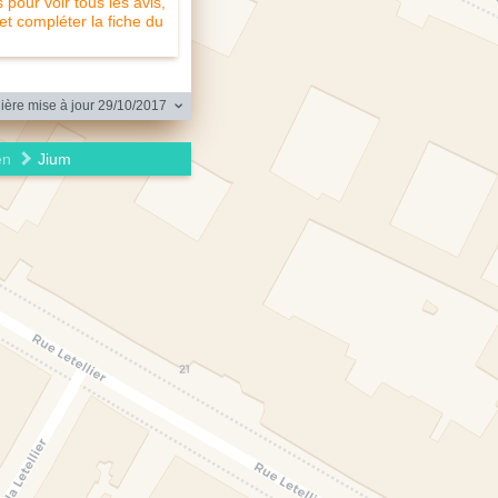
pour voir tous les avis,
 et compléter la fiche du
ère mise à jour 29/10/2017
en
Jium