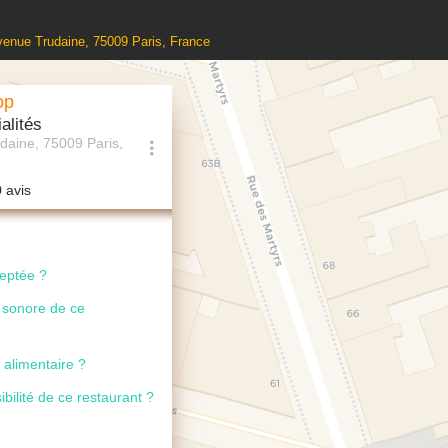
Avenue Trudaine, 75009 Paris, France
op
alités
daine, 75009 Paris,
0 avis
ceptée ?
u sonore de ce
 alimentaire ?
ibilité de ce restaurant ?