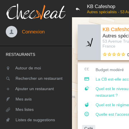
KB Cafeshop
Autres spécialités - 53 
KB Cafesh
Connexion
Autres spéci
53 Avenue Tru
France
RESTAURANTS
Autour de moi
Budget modéré
Rechercher un restaurant
La CB est-elle ac
Ajouter un restaurant
Quel est le nivea
restaurant ?
Mes avis
Quel est le régime
Mes listes
Quelle est l'access
Listes de suggestions
Café