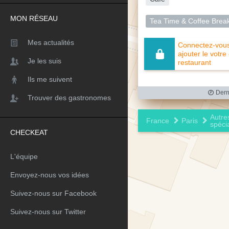
MON RÉSEAU
Tea Time & Coffee Brea
Mes actualités
Connectez-vous 
ajouter le votre
Je les suis
restaurant
Ils me suivent
Derni
Trouver des gastronomes
Autre
France
Paris
spécia
CHECKEAT
L'équipe
Envoyez-nous vos idées
Suivez-nous sur Facebook
Suivez-nous sur Twitter