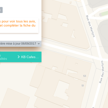
k
pour voir tous les avis,
 et compléter la fiche du
ère mise à jour 06/09/2017
s
KB Cafeshop
lités