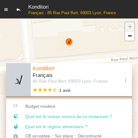
Konditori
Français - 85 Rue Paul Bert, 69003 Lyon, France
+
−
Konditori
Français
85 Rue Paul Bert, 69003 Lyon, France
1 avis
Budget modéré
Quel est le niveau sonore de ce restaurant ?
Quel est le régime alimentaire ?
CB acceptée
Sur place
Décontracté