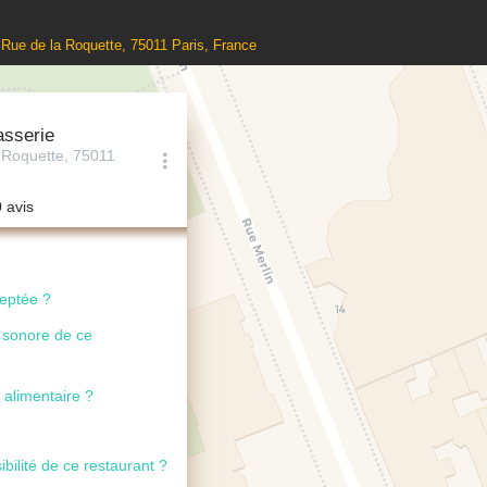
3 Rue de la Roquette, 75011 Paris, France
asserie
 Roquette, 75011
0 avis
ceptée ?
u sonore de ce
 alimentaire ?
ibilité de ce restaurant ?