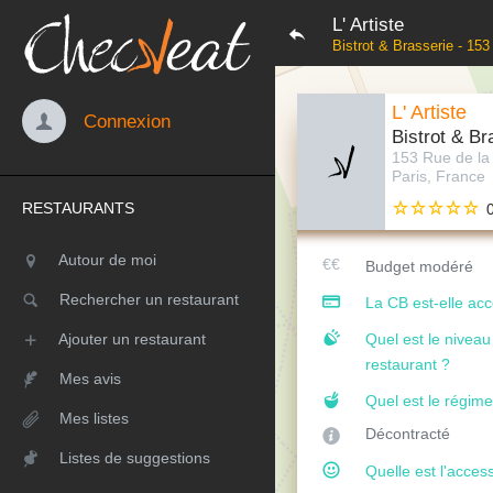
L' Artiste
Bistrot & Brasserie - 15
L' Artiste
Connexion
Bistrot & Br
153 Rue de la
Paris, France
RESTAURANTS
Autour de moi
Budget modéré
Rechercher un restaurant
La CB est-elle ac
Ajouter un restaurant
Quel est le nivea
restaurant ?
Mes avis
Quel est le régime
Mes listes
Décontracté
Listes de suggestions
Quelle est l'access