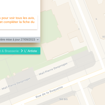
pour voir tous les avis,
 et compléter la fiche du
ère mise à jour 27/09/2015
t & Brasserie
L' Artiste